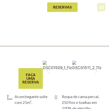
RESERVAS
NOSSA H
BEM TE VI
FAÇA
UMA
RESERVA
Aconchegante suíte
Roupa de cama percal,
com 21m².
250 fios e toalhas em
100% de algodão