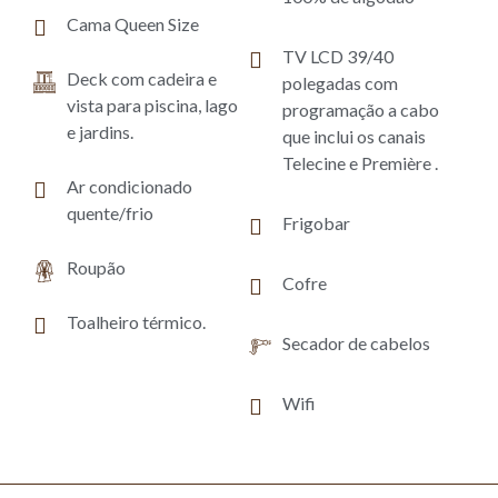
Cama Queen Size
TV LCD 39/40
Deck com cadeira e
polegadas com
vista para piscina, lago
programação a cabo
e jardins.
que inclui os canais
Telecine e Première .
Ar condicionado
quente/frio
Frigobar
Roupão
Cofre
Toalheiro térmico.
Secador de cabelos
Wifi