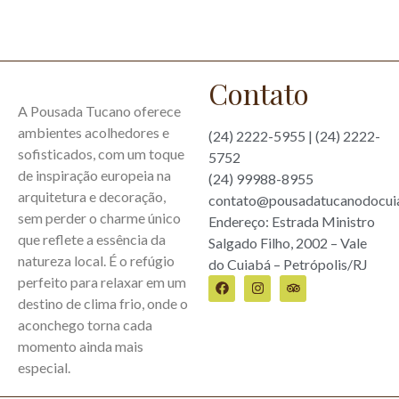
Contato
A Pousada Tucano oferece
ambientes acolhedores e
(24) 2222-5955 | (24) 2222-
sofisticados, com um toque
5752
de inspiração europeia na
(24) 99988-8955
arquitetura e decoração,
contato@pousadatucanodocui
sem perder o charme único
Endereço: Estrada Ministro
que reflete a essência da
Salgado Filho, 2002 – Vale
natureza local. É o refúgio
do Cuiabá – Petrópolis/RJ
perfeito para relaxar em um
destino de clima frio, onde o
aconchego torna cada
momento ainda mais
especial.