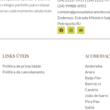
 o refúgio perfeito para relaxar
(24) 99988-8955
 torna cada momento ainda mais
contato@pousadatucanodocui
Endereço: Estrada Ministro Sal
Petrópolis/RJ
LINKS ÚTEIS
ACOMODAÇ
Política de privacidade
Andorinha
Política de cancelamento
Arara
Beija Flor
Bem te vi
Canário
João de barro
Pica Pau
Sabiá