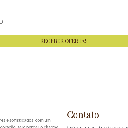
Concordo em receber conteúdos e ofertas da Pousada Tucano
no meu email
RECEBER OFERTAS
Contato
es e sofisticados, com um
decoração, sem perder o charme
(24) 2222-5955 | (24) 2222-5