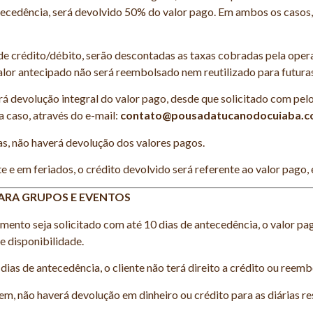
ecedência, será devolvido 50% do valor pago. Em ambos os casos, o
 de crédito/débito, serão descontadas as taxas cobradas pela op
lor antecipado não será reembolsado nem reutilizado para futuras
á devolução integral do valor pago, desde que solicitado com pe
a caso, através do e-mail:
contato@pousadatucanodocuiaba.c
as, não haverá devolução dos valores pagos.
e em feriados, o crédito devolvido será referente ao valor pago, 
ARA GRUPOS E EVENTOS
amento seja solicitado com até 10 dias de antecedência, o valor p
e disponibilidade.
ias de antecedência, o cliente não terá direito a crédito ou reemb
m, não haverá devolução em dinheiro ou crédito para as diárias re