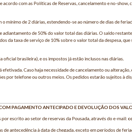
 de acordo com as Políticas de Reservas, cancelamento e no-show, c
om o mínimo de 2 diárias, estendendo-se ao número de dias de feri
e adiantamento de 50% do valor total das diárias. O saldo restan
dos da taxa de serviço de 10% sobre o valor total da despesa, qu
oficial brasileira), e os impostos já estão inclusos nas diárias.
 efetivada. Caso haja necessidade de cancelamento ou alteração, 
ações por telefone ou outros meios. Os pedidos estarão sujeitos à d
S COM PAGAMENTO ANTECIPADO E DEVOLUÇÃO DOS VAL
or escrito ao setor de reservas da Pousada, através do e-mail:
c
de antecedência à data de chegada, exceto em períodos de feriad