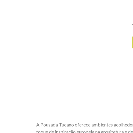
A Pousada Tucano oferece ambientes acolhedor
toque de inspiração europeia na arquitetura e 