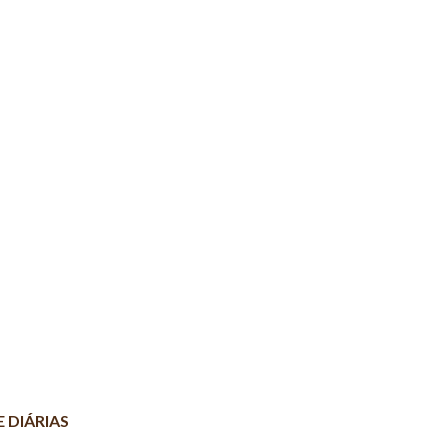
ACOMODAÇÕES
EXPERIÊNCIAS
GALERIA
ONDE EST
CANCELAMENTO
 DIÁRIAS